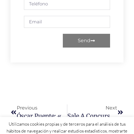
Send
Previous
Next
Óscar Puente: «Mi Intención Es Poner Sensatez, Impulsar Aquello Que Se Pueda Y Plantear Alternativas Para Resolver Problemas Reales»
Sale A Concurso El Arrendamiento Del Bar-Restaurante De Las Piscinas Del Ayuntamiento Socialista De Florida De Liébana
Utilizamos cookies propias y de terceros para el análisis de tus
hábitos de navegación y realizar estudios estadísticos, mostrarte