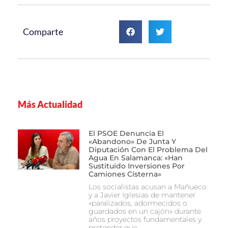
Comparte
Más Actualidad
El PSOE Denuncia El
«abandono» De Junta Y
Diputación Con El Problema Del
Agua En Salamanca: «Han
Sustituido Inversiones Por
Camiones Cisterna»
Los socialistas acusan a Mañueco
y a Javier Iglesias de mantener
«paralizados, adormecidos o
guardados en un cajón» durante
años proyectos fundamentales y
pretender que