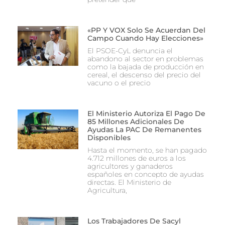
«PP Y VOX Solo Se Acuerdan Del
Campo Cuando Hay Elecciones»
El PSOE-CyL denuncia el
abandono al sector en problemas
como la bajada de producción en
cereal, el descenso del precio del
vacuno o el precio
El Ministerio Autoriza El Pago De
85 Millones Adicionales De
Ayudas La PAC De Remanentes
Disponibles
Hasta el momento, se han pagado
4.712 millones de euros a los
agricultores y ganaderos
españoles en concepto de ayudas
directas. El Ministerio de
Agricultura,
Los Trabajadores De Sacyl